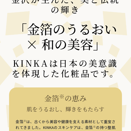
の輝き
「金箔のうるおい
× 和の美容」
KINKAは日本の美意識
を体現した化粧品です。
※
金箔
の恵み
肌をうるおし、輝きをもたらす
※
金箔
は、古くから美容や健康を支える素材として重宝さ
※
れてきました。KINKAのスキンケアは、金箔
の持つ整肌