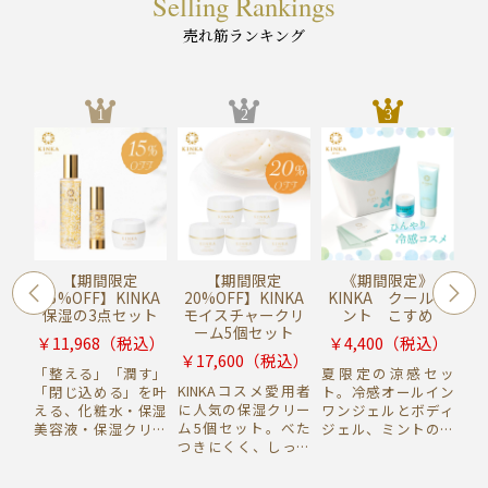
Selling Rankings
売れ筋ランキング
1
2
3
り紙
【期間限定
【期間限定
《期間限定》
セッ
15%OFF】KINKA
20%OFF】KINKA
KINKA クールミ
5
保湿の3点セット
モイスチャークリ
ント こすめ
ーム5個セット
込）
￥
11,968
（税込）
￥
4,400
（税込）
￥
￥
17,600
（税込）
の前
「整える」「潤す」
夏限定の涼感セッ
バ
KINKAコスメ愛用者
る梅
「閉じ込める」を叶
ト。冷感オールイン
た
に人気の保湿クリー
し、
える、化粧水・保湿
ワンジェルとボディ
需
ム5個セット。べた
た華
美容液・保湿クリー
ジェル、ミントの葉
で
つきにくく、しっと
らと
ムの基本のスキンケ
入りあぶらとり紙
整
りとうるおいを保
アセット。ライン使
で、肌を心地よく整
ッ
ち、顔はもちろん首
いでうるおいを届け
えながら爽やかな夏
色