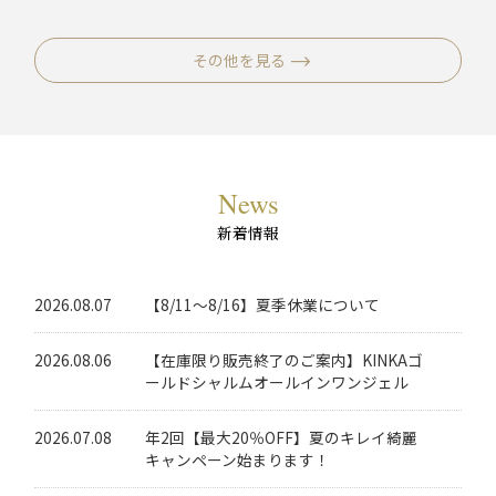
や全身の保湿にもお
て守り、みずみずし
のスキンケアをお楽
ク
すすめ。毎日たっぷ
く健やかな肌へ導き
しみいただけます。
サ
り使える、お得なま
ます。
その他を見る
とめ買いセットで
す。
News
新着情報
2026.08.07
【8/11～8/16】夏季休業について
2026.08.06
【在庫限り販売終了のご案内】KINKAゴ
ールドシャルムオールインワンジェル
2026.07.08
年2回【最大20％OFF】夏のキレイ綺麗
キャンペーン始まります！