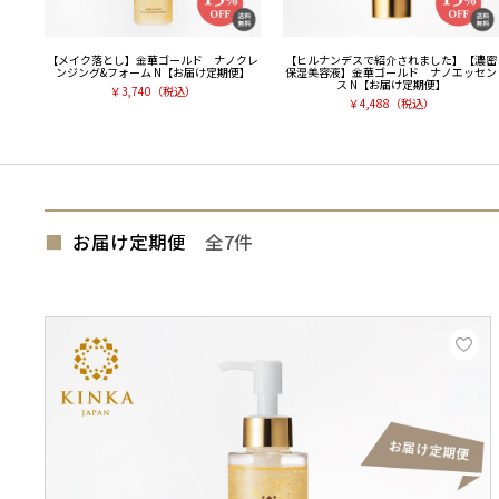
【メイク落とし】金華ゴールド ナノクレ
【ヒルナンデスで紹介されました】【濃密
ンジング&フォーム N【お届け定期便】
保湿美容液】金華ゴールド ナノエッセン
ス N【お届け定期便】
￥
3,740
（税込）
￥
4,488
（税込）
お届け定期便
全7
件