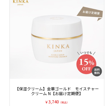
Point .3
毎回うれしい
プチプレゼント
付き
お届け月には毎回プチプレゼントが付いてきます。なにが届
※個数に関わらず、お届け月におひとつとなります。
※画像はプレゼントの1例です。同じ商品が届くとは限りま
【保湿クリーム】金華ゴールド モイスチャー
クリーム N【お届け定期便】
3,740
￥
（税込）