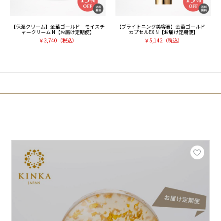
【保湿クリーム】金華ゴールド モイスチ
【ブライトニング美容液】金華ゴールド
ャークリーム N【お届け定期便】
カプセルEX N【お届け定期便】
￥
3,740
（税込）
￥
5,142
（税込）