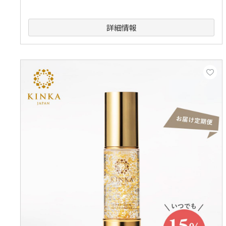
どこでも1点から
送料無料
詳細情報
全国どこでも1点から送料無料でお届けします。
※定期便のお届け月に定期便対象外の商品を同梱することが