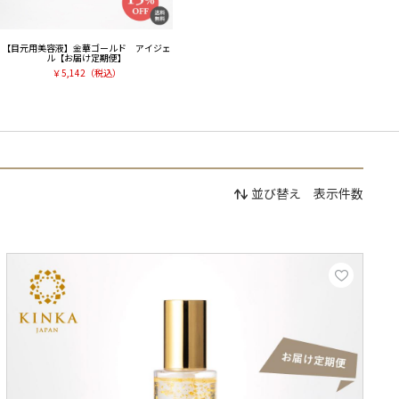
【目元用美容液】金華ゴールド アイジェ
ル【お届け定期便】
￥
5,142
（税込）
並び替え
表示件数