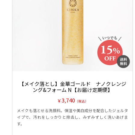
【メイク落とし】金華ゴールド ナノクレンジ
ング&フォーム N【お届け定期便】
3,740
￥
（税込）
メイクも落とせる洗顔料。保湿や美白成分を配合したジェルタ
イプで、汚れをしっかりと除去し、みずみずしく洗いあげま
Point .2
す。