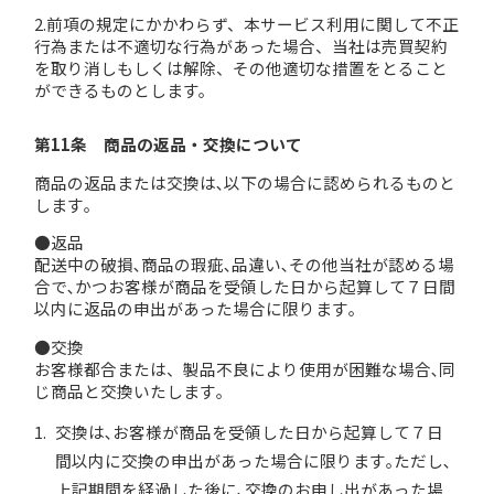
2.前項の規定にかかわらず、本サービス利用に関して不正
行為または不適切な行為があった場合、当社は売買契約
を取り消しもしくは解除、その他適切な措置をとること
ができるものとします。
第11条 商品の返品・交換について
商品の返品または交換は､以下の場合に認められるものと
します｡
●返品
配送中の破損､商品の瑕疵､品違い､その他当社が認める場
合で､かつお客様が商品を受領した日から起算して７日間
以内に返品の申出があった場合に限ります｡
●交換
お客様都合または、製品不良により使用が困難な場合､同
じ商品と交換いたします｡
交換は､お客様が商品を受領した日から起算して７日
間以内に交換の申出があった場合に限ります｡ただし､
上記期間を経過した後に､交換のお申し出があった場