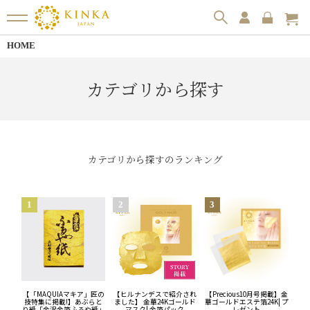
HOME
カテゴリから探す
カテゴリから探すのランキング
【「MAQUIAマキア」匠の
【ヒルナンデスで紹介され
【Precious10月号掲載】金
技特集に掲載!】あぶらと
ました】 金華24Kゴールド
華ゴールドエステ箔24K| プ
り紙「金沢金箔ふるや紙」
マスク| 金箔パック
レゼント