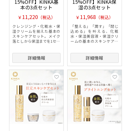
15%OFF】KINKA基
15%OFF】KINKA保
本の3点セット
湿の3点セット
11,220
11,968
￥
（税込）
￥
（税込）
クレンジング・化粧水・保
「整える」「潤す」「閉じ
湿クリームを揃えた基本の
込める」を叶える、化粧
スキンケアセット。メイク
水・保湿美容液・保湿クリ
落としから保湿までを1セッ
ームの基本のスキンケアセ
トで行え、毎日の"落とす・
ット。ライン使いでうるお
潤す・守る"ケアで健やかな
いを届けて守り、みずみず
肌へ導きます。
しく健やかな肌へ導きま
詳細情報
詳細情報
す。