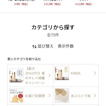
￥
495
（税込）
￥
11,000
（税込）
￥
11,000
（税込）
カテゴリから探す
全75
件
並び替え
表示件数
更にカテゴリを絞り込む
【最大
20％OFF】夏
KINKA
のキレイ綺麗
キャンペーン
お届け定期便
あぶらとり紙