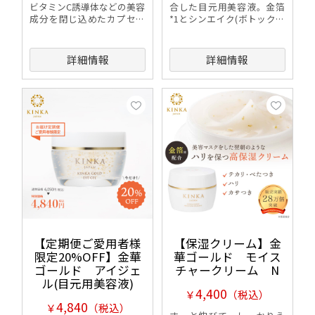
ビタミンC誘導体などの美容
合した目元用美容液。金箔
成分を閉じ込めたカプセル
*1とシンエイク(ボトックス
EXがボトルタイプにリニュ
様成分)*2のWの力で目元に
ーアル。
ハリUP!
詳細情報
詳細情報
【定期便ご愛用者様
【保湿クリーム】金
限定20%OFF】金華
華ゴールド モイス
ゴールド アイジェ
チャークリーム N
ル(目元用美容液)
4,400
￥
（税込）
4,840
￥
（税込）