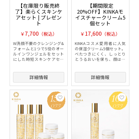
【在庫限り販売終
【期間限定
了】楽らくスキンケ
20%OFF】KINKAモ
アセット | プレゼン
イスチャークリーム5
ト
個セット
7,700
17,600
￥
（税込）
￥
（税込）
W洗顔不要のクレンジング&
KINKAコスメ愛用者に人気
フォームと1つで5役のオー
の保湿クリーム5個セット。
ルインワンジェルをセット
べたつきにくく、しっとり
にした時短スキンケアセッ
とうるおいを保ち、顔はも
トです。
ちろん首や全身の保湿にも
おすすめ。毎日たっぷり使
える、お得なまとめ買いセ
詳細情報
詳細情報
ットです。