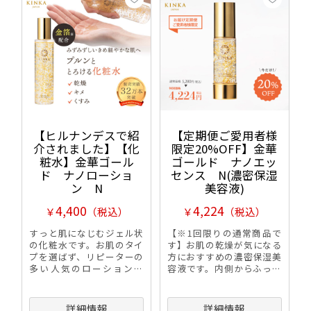
【ヒルナンデスで紹
【定期便ご愛用者様
介されました】【化
限定20%OFF】金華
粧水】金華ゴール
ゴールド ナノエッ
ド ナノローショ
センス N(濃密保湿
ン N
美容液)
4,400
4,224
￥
（税込）
￥
（税込）
すっと肌になじむジェル状
【※1回限りの通常商品で
の化粧水です。お肌のタイ
す】お肌の乾燥が気になる
プを選ばず、リピーターの
方におすすめの濃密保湿美
多い人気のローションで
容液です。内側からふっく
す。
らとハリとうるおいのある
お肌へ導きます。
詳細情報
詳細情報