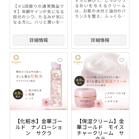
すっと伸びて、しっかりう
るおいを与えるクリーム
【※1回限りの通常商品で
は、お肌の水分と油分のバ
す】年齢サインが気になる
ランスを整え、ふっくら弾
目元のシワ、たるみが気に
力肌に。
なる方に。ハリと潤いを与
える金箔*1と植物由来成分
を贅沢に配合した目元用美
容液。金箔*1とシンエイク
詳細情報
詳細情報
(ボトックス様成分)*2のWの
力で目元にハリUP!
【化粧水】金華ゴー
【保湿クリーム】金
ルド ナノローショ
華ゴールド モイス
ン サクラ
チャークリーム サ
クラ