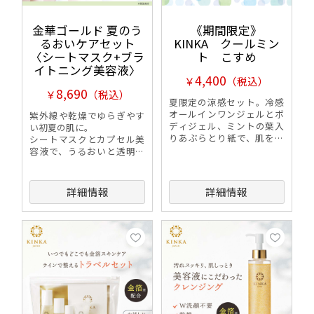
金華ゴールド 夏のう
《期間限定》
るおいケアセット
KINKA クールミン
〈シートマスク+ブラ
ト こすめ
イトニング美容液〉
4,400
￥
（税込）
8,690
￥
（税込）
夏限定の涼感セット。冷感
オールインワンジェルとボ
紫外線や乾燥でゆらぎやす
ディジェル、ミントの葉入
い初夏の肌に。
りあぶらとり紙で、肌を心
シートマスクとカプセル美
地よく整えながら爽やかな
容液で、うるおいと透明感
夏のスキンケアをお楽しみ
をプラスし、なめらかな肌
いただけます。
へ導くセットです。
詳細情報
詳細情報