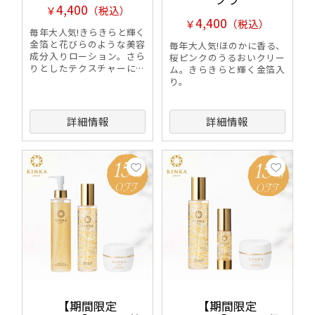
4,400
￥
（税込）
4,400
￥
（税込）
毎年大人気!きらきらと輝く
金箔と花びらのような美容
毎年大人気!ほのかに香る、
成分入りローション。さら
桜ピンクのうるおいクリー
りとしたテクスチャーに桜
ム。きらきらと輝く金箔入
が香ります。
り。
詳細情報
詳細情報
【期間限定
【期間限定