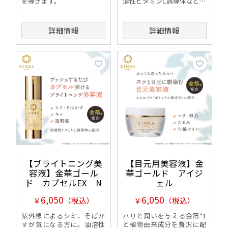
を導きます。
溶性ビタミンC誘導体などの
美容成分を閉じ込めたカプ
セルがプッシュする度には
じけます。
詳細情報
詳細情報
【ブライトニング美
【目元用美容液】金
容液】金華ゴール
華ゴールド アイジ
ド カプセルEX N
ェル
6,050
6,050
￥
（税込）
￥
（税込）
紫外線によるシミ、そばか
ハリと潤いを与える金箔*1
すが気になる方に。油溶性
と植物由来成分を贅沢に配