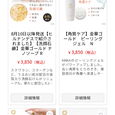
8月10日以降発送【ヒ
【角質ケア】金華ゴ
ルナンデスで紹介さ
ールド ピーリング
れました】【洗顔石
ジェル N
鹸】金華ゴールド ナ
3,850
￥
（税込）
ノソープ R
KINKAのピーリングジェル
3,850
￥
（税込）
がパワーアップしました。
古い角質をとりのぞき、美
スクワラン、コラーゲンな
容成分が角層へ浸透しやす
ど、うるおい成分配合の金
い肌をつくりだす濡れた手
箔入り洗顔石けんがリニュ
でも使えるピーリングジェ
ーアル。新たに配合した2種
ルです。
のバラ成分が、洗顔後にキ
メの整った美しいお肌へ導
きます。
詳細情報
詳細情報