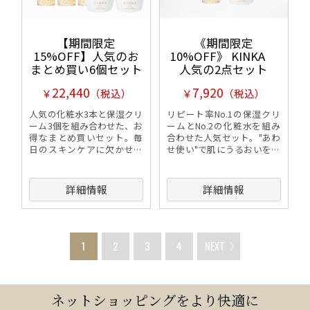
【期間限定
《期間限定
15%OFF】人気のお
10%OFF》 KINKA
まとめ買い6個セット
人気の2点セット
22,440
7,920
￥
（税込）
￥
（税込）
人気の化粧水3本と保湿クリ
リピート率No.1の保湿クリ
ーム3個を組み合わせた、お
ームとNo.2の化粧水を組み
得なまとめ買いセット。毎
合わせた人気セット。"あわ
日のスキンケアに欠かせな
せ使い"で肌にうるおいを届
い2アイテムを惜しみなく使
けて守り、毎日の保湿ケア
え、顔から首までたっぷり
で健やかな肌へ導きます。
うるおいを届けます。
詳細情報
詳細情報
1
2
3
4
NEXT
ネットショッピングをより快適に