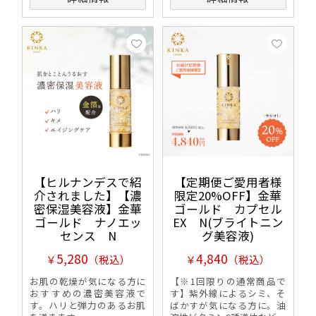
【ヒルナンデスで紹
【定期便ご愛用者様
介されました】【濃
限定20%OFF】金華
密保湿美容液】金華
ゴールド カプセル
ゴールド ナノエッ
EX N(ブライトニン
センス N
グ美容液)
5,280
4,840
￥
（税込）
￥
（税込）
お肌の乾燥が気になる方に
【※1回限りの通常商品で
おすすめの濃密美容液で
す】紫外線によるシミ、そ
す。ハリと弾力のあるお肌
ばかすが気になる方に。油