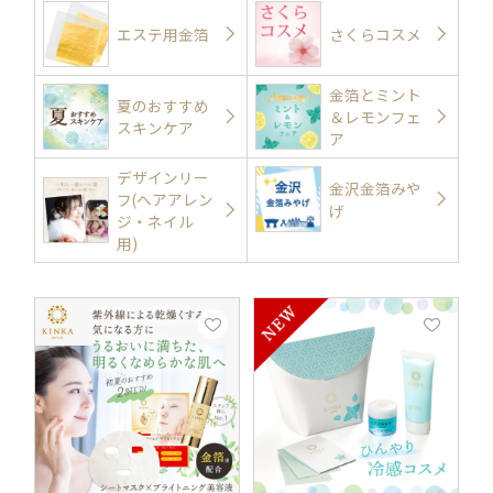
エステ用金箔
さくらコスメ
金箔とミント
夏のおすすめ
＆レモンフェ
スキンケア
ア
デザインリー
金沢金箔みや
フ(ヘアアレン
げ
ジ・ネイル
用)