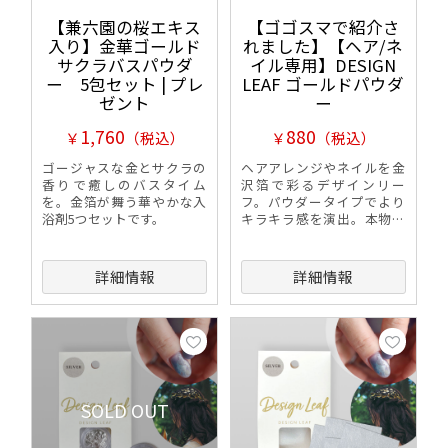
【兼六園の桜エキス
【ゴゴスマで紹介さ
入り】金華ゴールド
れました】【ヘア/ネ
サクラバスパウダ
イル専用】DESIGN
ー 5包セット | プレ
LEAF ゴールドパウダ
ゼント
ー
1,760
880
￥
（税込）
￥
（税込）
ゴージャスな金とサクラの
ヘアアレンジやネイルを金
香りで癒しのバスタイム
沢箔で彩るデザインリー
を。金箔が舞う華やかな入
フ。パウダータイプでより
浴剤5つセットです。
キラキラ感を演出。本物の
金箔の輝きが楽しめます。
詳細情報
詳細情報
SOLD OUT