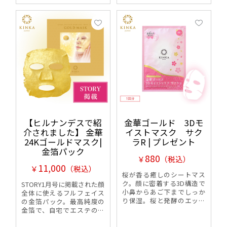
【ヒルナンデスで紹
金華ゴールド 3Dモ
介されました】 金華
イストマスク サク
24Kゴールドマスク|
ラR | プレゼント
金箔パック
880
￥
（税込）
11,000
￥
（税込）
桜が香る癒しのシートマス
ク。顔に密着する3D構造で
STORY1月号に掲載された顔
小鼻からあご下までしっか
全体に使えるフルフェイス
り保湿。桜と発酵のエッセ
の金箔パック。最高純度の
ンスを贅沢に配合、しっと
金箔で、自宅でエステのよ
りとキメの整った肌へ導き
うな贅沢ケアを。
ます。翌朝まで潤う肌へ。