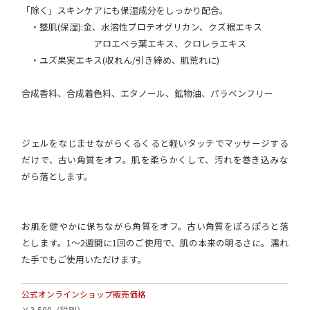
「除く」スキンケアにも保湿成分をしっかり配合。
・整肌(保湿):金、水溶性プロテオグリカン、クズ根エキス
アロエベラ葉エキス、クロレラエキス
・ユズ果実エキス(収れん/引き締め、肌荒れに)
合成香料、合成着色料、エタノール、鉱物油、パラベンフリー
ジェルをなじませながらくるくると軽いタッチでマッサージする
だけで、古い角質をオフ。肌を柔らかくして、汚れを巻き込みな
がら落とします。
お肌を健やかに保ちながら角質をオフ。古い角質をぽろぽろと落
とします。1〜2週間に1回のご使用で、肌の本来の明るさに。濡れ
た手でもご使用いただけます。
公式オンラインショップ販売価格
￥3,500
（税別）